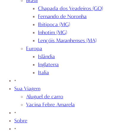
Brasil
Chapada dos Veadeiros (GO)
Fernando de Noronha
Ibitipoca (MG)
Inhotim (MG)
Lençóis Maranhenses (MA)
Europa
Islândia
Inglaterra
Italia
•
Sua Viagem
Aluguel de carro
Vacina Febre Amarela
•
Sobre
•